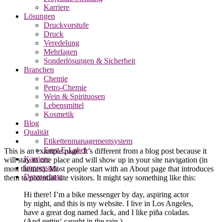
Karriere
Lösungen
Druckvorstufe
Druck
Veredelung
Mehrlagen
Sonderlösungen & Sicherheit
Branchen
Chemie
Petro-Chemie
Wein & Spirituosen
Lebensmittel
Kosmetik
Blog
Qualität
Etikettenmanagementsystem
Easy E-Label
This is an example page. It’s different from a blog post because it
Karriere
will stay in one place and will show up in your site navigation (in
Impressum
most themes). Most people start with an About page that introduces
Datenschutz
them to potential site visitors. It might say something like this:
Hi there! I’m a bike messenger by day, aspiring actor
by night, and this is my website. I live in Los Angeles,
have a great dog named Jack, and I like piña coladas.
(And gettin‘ caught in the rain.)