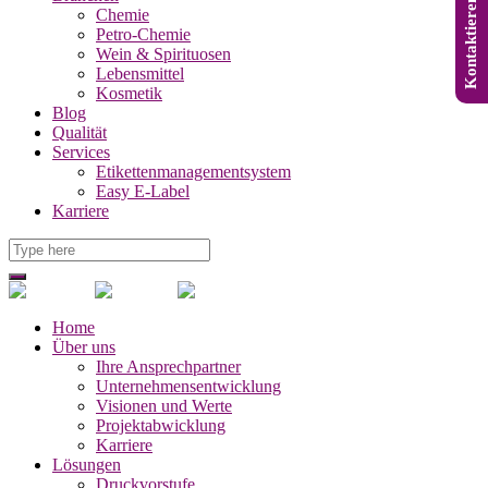
Kontaktieren Sie uns
Chemie
Petro-Chemie
Wein & Spirituosen
Lebensmittel
Kosmetik
Blog
Qualität
Services
Etikettenmanagementsystem
Easy E-Label
Karriere
Home
Über uns
Ihre Ansprechpartner
Unternehmensentwicklung
Visionen und Werte
Projektabwicklung
Karriere
Lösungen
Druckvorstufe