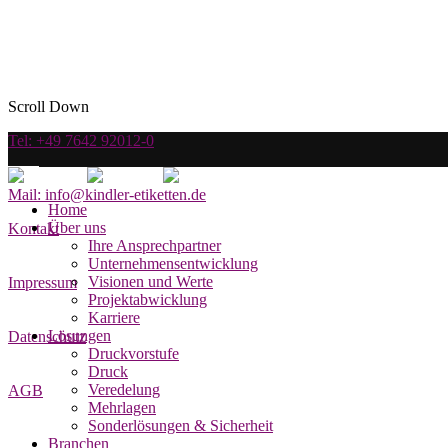
Scroll Down
Tel: +49 7642 92012-0
Mail: info@kindler-etiketten.de
Home
Über uns
Kontakt
Ihre Ansprechpartner
Unternehmensentwicklung
Visionen und Werte
Impressum
Projektabwicklung
Karriere
Lösungen
Datenschutz
Druckvorstufe
Druck
Veredelung
AGB
Mehrlagen
Sonderlösungen & Sicherheit
Branchen