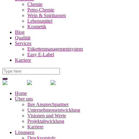
Chemie
Petro-Chemie
Wein & Spirituosen
Lebensmittel
Kosmetik
Blog
Qualität
Services
Etikettenmanagementsystem
Easy E-Label
Karriere
Home
Über uns
Ihre Ansprechpartner
Unternehmensentwicklung
Visionen und Werte
Projektabwicklung
Karriere
Lösungen
Druckvorstufe