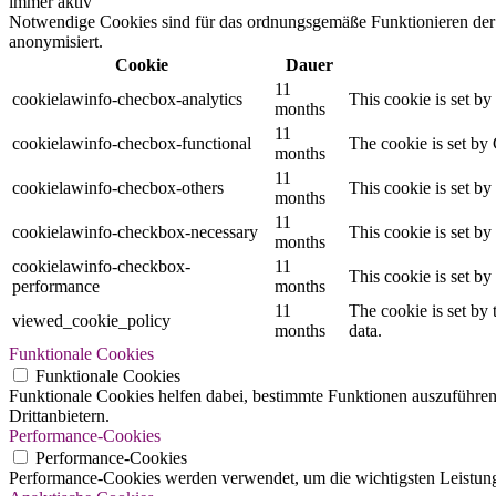
immer aktiv
Notwendige Cookies sind für das ordnungsgemäße Funktionieren der W
anonymisiert.
Cookie
Dauer
11
cookielawinfo-checbox-analytics
This cookie is set b
months
11
cookielawinfo-checbox-functional
The cookie is set by
months
11
cookielawinfo-checbox-others
This cookie is set b
months
11
cookielawinfo-checkbox-necessary
This cookie is set b
months
cookielawinfo-checkbox-
11
This cookie is set b
performance
months
11
The cookie is set by
viewed_cookie_policy
months
data.
Funktionale Cookies
Funktionale Cookies
Funktionale Cookies helfen dabei, bestimmte Funktionen auszuführen
Drittanbietern.
Performance-Cookies
Performance-Cookies
Performance-Cookies werden verwendet, um die wichtigsten Leistungsi