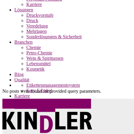
Karriere
Lösungen
Druckvorstufe
Druck
Veredelung
Mehrlagen
Sonderlösungen & Sicherheit
Branchen
Chemie
Petro-Chemie
Wein & Spirituosen
Lebensmittel
Kosmetik
Blog
Qualität
Etikettenmanagementsystem
Easy E-Label
No posts were found for provided query parameters.
Karriere
Impressum
Datenschutz