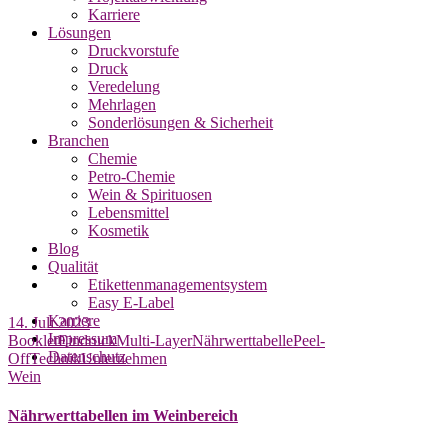
Karriere
Lösungen
Druckvorstufe
Druck
Veredelung
Mehrlagen
Sonderlösungen & Sicherheit
Branchen
Chemie
Petro-Chemie
Wein & Spirituosen
Lebensmittel
Kosmetik
Blog
Qualität
Etikettenmanagementsystem
Easy E-Label
Karriere
14. Juli 2023
Impressum
Booklet
Eindruck
Multi-Layer
Nährwerttabelle
Peel-
Datenschutz
Off
Technik
Unternehmen
Wein
Nährwerttabellen im Weinbereich