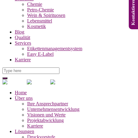
Kontaktieren Sie uns
Chemie
Petro-Chemie
Wein & Spirituosen
Lebensmittel
Kosmetik
Blog
Qualität
Services
Etikettenmanagementsystem
Easy E-Label
Karriere
Home
Über uns
Ihre Ansprechpartner
Unternehmensentwicklung
Visionen und Werte
Projektabwicklung
Karriere
Lösungen
Druckvorstufe