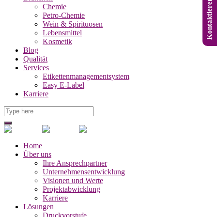
Kontaktieren Sie uns
Chemie
Petro-Chemie
Wein & Spirituosen
Lebensmittel
Kosmetik
Blog
Qualität
Services
Etikettenmanagementsystem
Easy E-Label
Karriere
Home
Über uns
Ihre Ansprechpartner
Unternehmensentwicklung
Visionen und Werte
Projektabwicklung
Karriere
Lösungen
Druckvorstufe