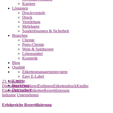
Karriere
Lösungen
Druckvorstufe
Druck
Veredelung
Mehrlagen
Sonderlösungen & Sicherheit
Branchen
Chemie
Petro-Chemie
Wein & Spirituosen
Lebensmittel
Kosmetik
Blog
Qualität
Etikettenmanagementsystem
Easy E-Label
Karriere
23. Mai 2025
Impressum
Digitaldruck
Druckerei
Endingen
Etikettendruck
Kindler
Datenschutz
Eindruck
Kindler Etiketten
Rezertifizierung
Industrie
Unternehmen
Erfolgreiche Rezertifizierung