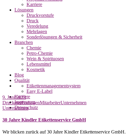
Karriere
Lösungen
Druckvorstufe
Druck
Veredelung
Mehrlagen
Sonderlösungen & Sicherheit
Branchen
Chemie
Petro-Chemie
Wein & Spirituosen
Lebensmittel
Kosmetik
Blog
Qualität
Etikettenmanagementsystem
Easy E-Label
Karriere
9. Juni 2023
Impressum
Druckerei
Endingen
Mitarbeiter
Unternehmen
Datenschutz
Unternehmen
30 Jahre Kindler Etikettenservice GmbH
Wir blicken zurück auf 30 Jahre Kindler Etikettenservice GmbH.