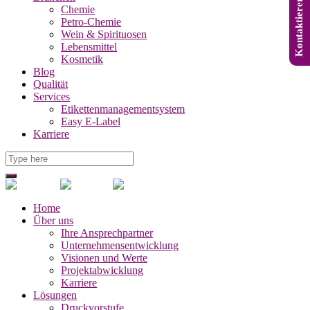
Kontaktieren Sie uns
Chemie
Petro-Chemie
Wein & Spirituosen
Lebensmittel
Kosmetik
Blog
Qualität
Services
Etikettenmanagementsystem
Easy E-Label
Karriere
Home
Über uns
Ihre Ansprechpartner
Unternehmensentwicklung
Visionen und Werte
Projektabwicklung
Karriere
Lösungen
Druckvorstufe